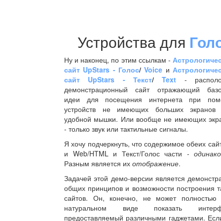
Устройства для
Гол
Ну и наконец, по этим ссылкам -
Астрологиче
сайт UpStars - Голос
/
Voice
и
Астрологиче
сайт UpStars - Текст
/
Text
- распол
демонстрационный сайт отражающий баз
идеи для посещения интернета при по
устройств не имеющих больших экранов
удобной мышки. Или вообще не имеющих экр
- только звук или тактильные сигналы.
Я хочу подчеркнуть, что содержимое обеих сайт
и Web/HTML и Текст/Голос части -
одинако
Разным является их
отображение
.
Задачей этой демо-версии является демонстр
общих принципов и возможности построения т
сайтов. Он, конечно, не может полностью
натуральном виде показать интерф
предоставляемый различными гаджетами. Есл